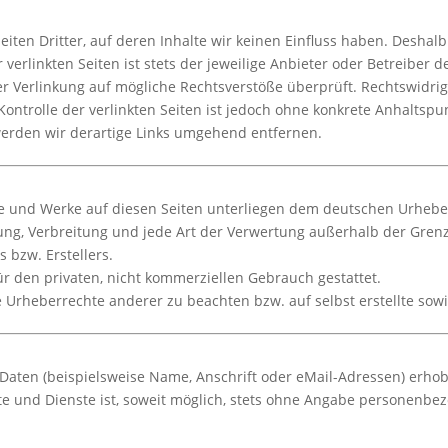
iten Dritter, auf deren Inhalte wir keinen Einfluss haben. Deshal
erlinkten Seiten ist stets der jeweilige Anbieter oder Betreiber de
er Verlinkung auf mögliche Rechtsverstöße überprüft. Rechtswidri
Kontrolle der verlinkten Seiten ist jedoch ohne konkrete Anhaltsp
erden wir derartige Links umgehend entfernen.
lte und Werke auf diesen Seiten unterliegen dem deutschen Urheberr
itung, Verbreitung und jede Art der Verwertung außerhalb der Gre
 bzw. Erstellers.
r den privaten, nicht kommerziellen Gebrauch gestattet.
e Urheberrechte anderer zu beachten bzw. auf selbst erstellte sow
aten (beispielsweise Name, Anschrift oder eMail-Adressen) erhobe
ote und Dienste ist, soweit möglich, stets ohne Angabe personenbe